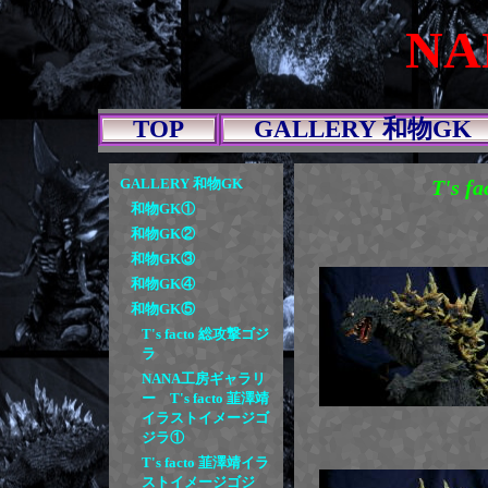
N
TOP
GALLERY 和物GK
GALLERY 和物GK
T's
和物GK①
和物GK②
和物GK③
和物GK④
和物GK⑤
T's facto 総攻撃ゴジ
ラ
NANA工房ギャラリ
ー T's facto 韮澤靖
イラストイメージゴ
ジラ①
T's facto 韮澤靖イラ
ストイメージゴジ