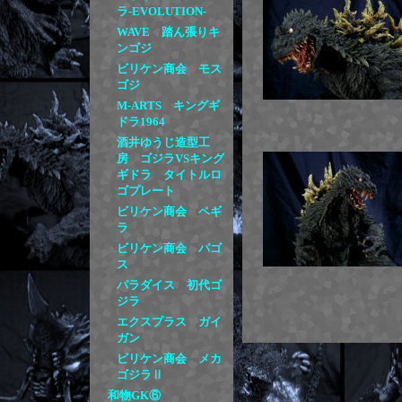
ラ-EVOLUTION-
WAVE 踏ん張りキ
ンゴジ
ビリケン商会 モス
ゴジ
M-ARTS キングギ
ドラ1964
酒井ゆうじ造型工
房 ゴジラVSキング
ギドラ タイトルロ
ゴプレート
ビリケン商会 ペギ
ラ
ビリケン商会 パゴ
ス
パラダイス 初代ゴ
ジラ
エクスプラス ガイ
ガン
ビリケン商会 メカ
ゴジラⅡ
和物GK⑥