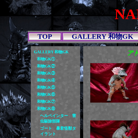
N
TOP
GALLERY 和物GK
GALLERY 和物GK
ア
和物GK①
和物GK②
和物GK③
和物GK④
和物GK⑤
和物GK⑥
和物GK⑦
和物GK⑧
ヘルペインター 害
虫駆除部隊
ゴート 暴君怪獣タ
イラント