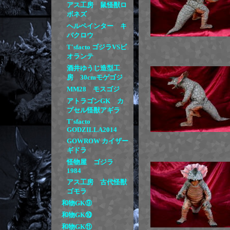
アス工房 鼠怪獣ロ
ボネズ
ヘルペインター キ
バクロウ
T'sfacto ゴジラVSビ
オランテ
酒井ゆうじ造型工
房 30cmモゲゴジ
MM28 モスゴジ
アトラゴンGK カ
プセル怪獣アギラ
T'sfacto
GODZILLA2014
GOWROW カイザー
ギドラ
怪物屋 ゴジラ
1984
アス工房 古代怪獣
ゴモラ
和物GK⑨
和物GK⑩
和物GK⑪