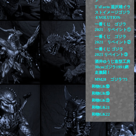
T'sFacto 韮沢靖イラ
ストイメージゴジラ
-EVOLUTION-
一番くじ ゴジラ
2021 リペイント①
一番くじ ゴジラ
2021 リペイント②
一番くじ ゴジラ
2021 リペイント③
酒井ゆうじ造型工房
30cmゴジラ1991網
走激闘！
MM28 ゴジラ’75
和物GK⑱
和物GK⑲
和物GK⑳
和物GK21
和物GK22