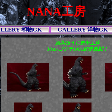
NANA工房
ALLERY 和物GK
GALLERY 洋物GK
酒井ゆうじ造型工房
30cmゴジラ1991網走激闘！