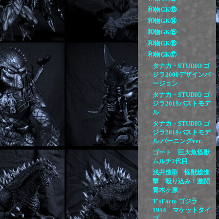
和物GK⑬
和物GK⑭
和物GK⑮
和物GK⑯
和物GK⑰
タナカ・STUDIO ゴ
ジラ2000デザインバ
ージョン
タナカ・STUDIO ゴ
ジラ2019バストモデ
ル
タナカ・STUDIO ゴ
ジラ2019バストモデ
ル バーニングver.
ゴート 巨大魚怪獣
ムルチ2代目
浅井造型 怪獣総進
撃 殴り込み！激闘
青木ヶ原
T'sFacto ゴジラ
1954 マケットタイ
プ